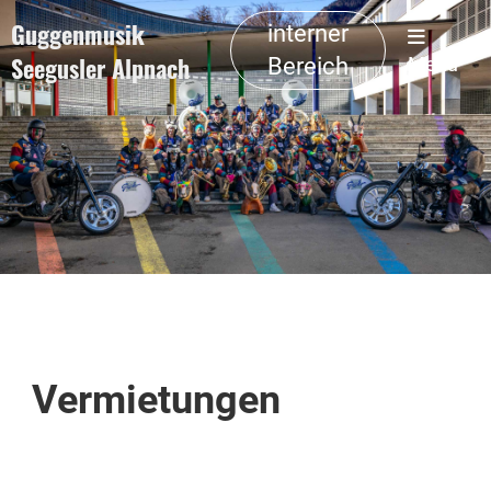
Guggenmusik
interner
Seegusler Alpnach
Bereich
Menü
Vermietungen