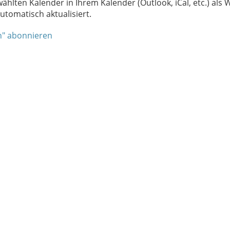
wählten Kalender in Ihrem Kalender (Outlook, iCal, etc.) al
tomatisch aktualisiert.
h" abonnieren