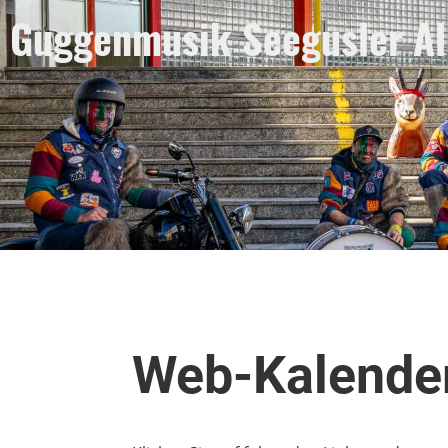
Guggenmusik Seegusler A
Web-Kalender